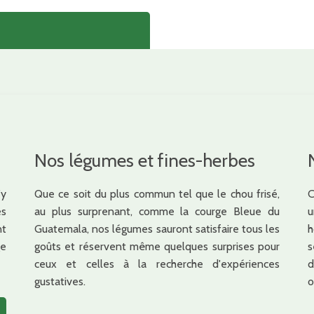
Nos légumes et fines-herbes
'y
Que ce soit du plus commun tel que le chou frisé,
C
és
au plus surprenant, comme la courge Bleue du
u
nt
Guatemala, nos légumes sauront satisfaire tous les
ge
goûts et réservent même quelques surprises pour
s
ceux et celles à la recherche d'expériences
d
gustatives.
o