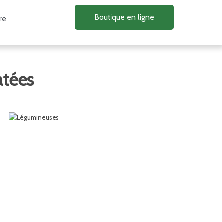
Boutique en ligne
re
atées