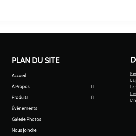
D
PLAN DU SITE
Re
Accueil
La
À Propos
La 
Le
Produits
L'i
Évènements
Galerie Photos
Nous Joindre