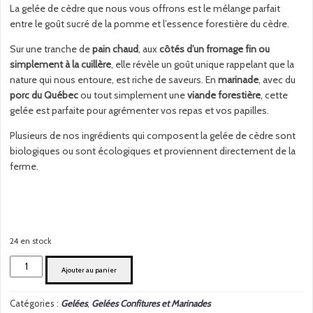
La gelée de cèdre que nous vous offrons est le mélange parfait
entre le goût sucré de la pomme et l’essence forestière du cèdre.
Sur une tranche de
pain chaud
, aux
côtés d’un fromage fin ou
simplement à la cuillère
, elle révèle un goût unique rappelant que la
nature qui nous entoure, est riche de saveurs. En
marinade
, avec du
porc du Québec
ou tout simplement une
viande forestière
, cette
gelée est parfaite pour agrémenter vos repas et vos papilles.
Plusieurs de nos ingrédients qui composent la gelée de cèdre sont
biologiques ou sont écologiques et proviennent directement de la
ferme.
24 en stock
quantité
Ajouter au panier
de
Gelée
Catégories :
Gelées
,
Gelées Confitures et Marinades
de