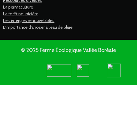
Ressources diverses
La permaculture
La forêt nourricière
Les énergies renouvelables
L'importance d'arroser à l'eau de pluie
© 2025 Ferme Écologique Vallée Boréale