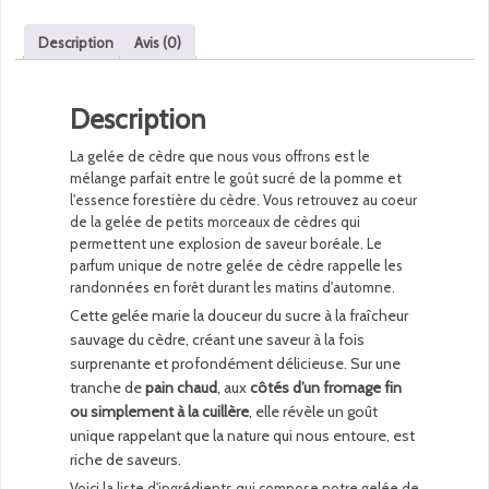
Cèdre
-
Description
Avis (0)
Format
125
mL
Description
La gelée de cèdre que nous vous offrons est le
mélange parfait entre le goût sucré de la pomme et
l'essence forestière du cèdre. Vous retrouvez au coeur
de la gelée de petits morceaux de cèdres qui
permettent une explosion de saveur boréale. Le
parfum unique de notre gelée de cèdre rappelle les
randonnées en forêt durant les matins d'automne.
Cette gelée marie la douceur du sucre à la fraîcheur
sauvage du cèdre, créant une saveur à la fois
surprenante et profondément délicieuse. Sur une
tranche de
pain chaud
, aux
côtés d’un fromage fin
ou simplement à la cuillère
, elle révèle un goût
unique rappelant que la nature qui nous entoure, est
riche de saveurs.
Voici la liste d'ingrédients qui compose notre gelée de